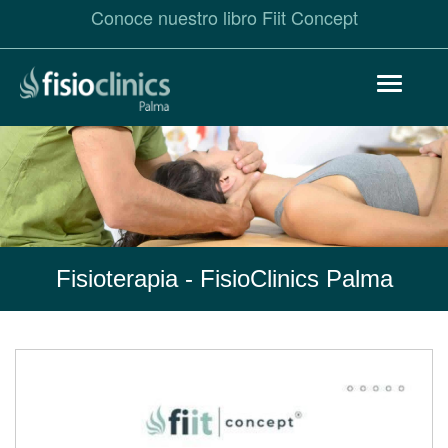
Conoce nuestro libro Fiit Concept
Pasar
Toggle
al
navigat
contenido
principal
Fisioterapia
- FisioClinics Palma