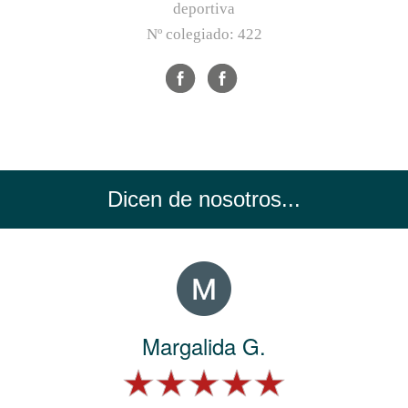
deportiva
Nº colegiado:
422
Dicen de nosotros...
Margalida G.