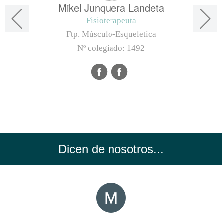
Mikel Junquera Landeta
Fisioterapeuta
Ftp. Músculo-Esqueletica
Nº colegiado:
1492
Dicen de nosotros...