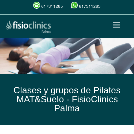
617311285
617311285
Pasar
Toggle
al
navigat
contenido
principal
Clases y grupos de Pilates
MAT&Suelo -
FisioClinics
Palma