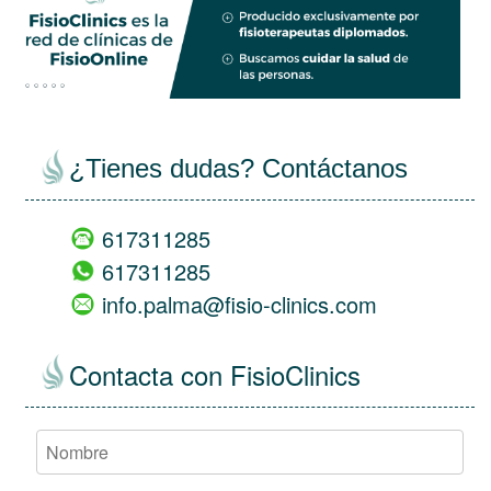
views
empty
¿Tienes dudas? Contáctanos
617311285
617311285
info.palma@fisio-clinics.com
Contacta con FisioClinics