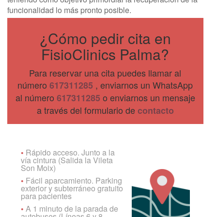
funcionalidad lo más pronto posible.
¿Cómo pedir cita en
FisioClinics Palma?
Para reservar una cita puedes llamar al
número
, enviarnos un WhatsApp
617311285
al número
o enviarnos un mensaje
617311285
a través del formulario de
contacto
•
Rápido acceso. Junto a la
vía cintura (Salida la Vileta
Son Moix)
•
Fácil aparcamiento. Parking
exterior y subterráneo gratuito
para pacientes
•
A 1 minuto de la parada de
autobuses (Líneas 6 y 8