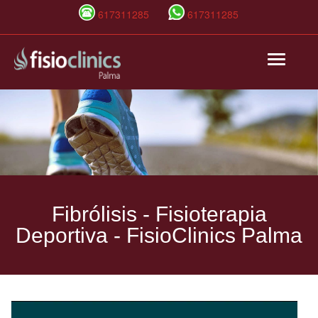
617311285
617311285
Pasar
Toggle
al
navigat
contenido
principal
Fibrólisis - Fisioterapia
Deportiva -
FisioClinics Palma
FIBROLISIS