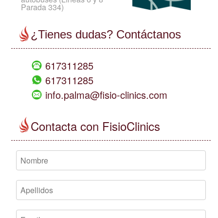
Parada 334)
¿Tienes dudas? Contáctanos
617311285
617311285
info.palma@fisio-clinics.com
Contacta con FisioClinics