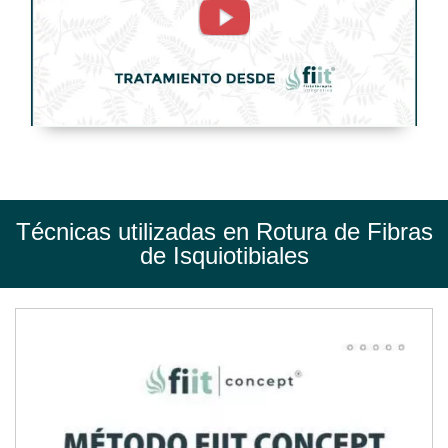
de
Isquiotibiales.
Tratamiento
de
Fisioterapia
-
FisioClinics
Técnicas utilizadas en Rotura de Fibras
Palma
de Isquiotibiales
de
Mallorca