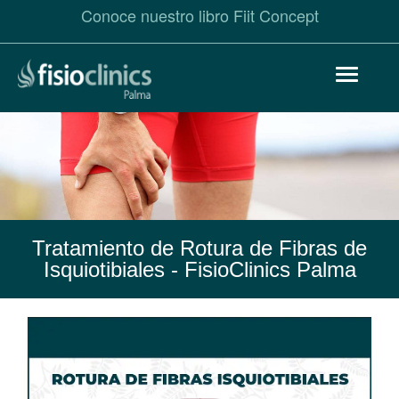
Conoce nuestro libro Fiit Concept
Pasar
Toggle
al
navigat
contenido
principal
Tratamiento de Rotura de Fibras de
Isquiotibiales
- FisioClinics Palma
Rotura
de
Fibras