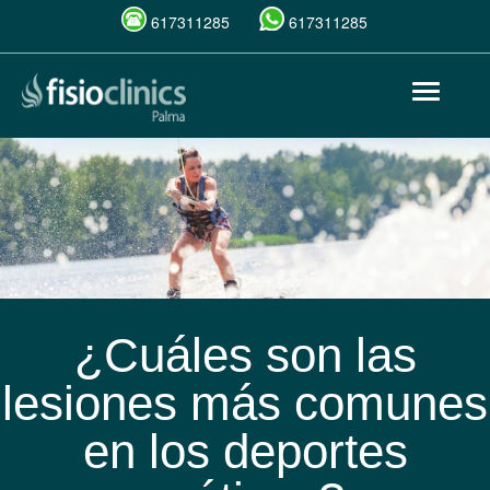
617311285
617311285
Pasar
Toggle
al
navigat
contenido
principal
¿Cuáles son las
lesiones más comunes
en los deportes