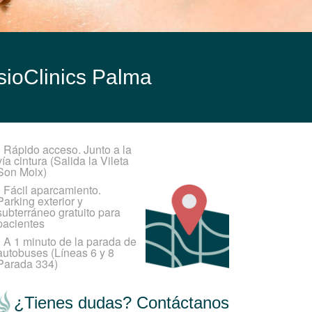
sioClinics Palma
•
Rápido acceso. Junto a la
vía cintura (Salida la Vileta
Son Moix)
•
Fácil aparcamiento.
Parking exterior y
subterráneo gratuito para
pacientes
•
A 1 minuto de la parada de
autobuses (Líneas 6 y 8
Parada 334)
¿Tienes dudas? Contáctanos