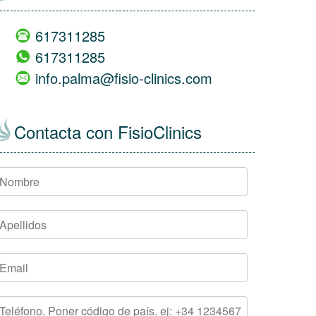
617311285
617311285
info.palma@fisio-clinics.com
Contacta con FisioClinics