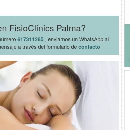
en FisioClinics Palma?
l número
, enviarnos un WhatsApp al
617311285
ensaje a través del formulario de
contacto