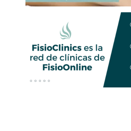
views
empty