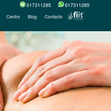
617311285
617311285
Centro
Blog
Contacto