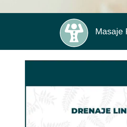
Masaje R
REDUCTOR
DRENAJE
LINFATICO
MANUAL