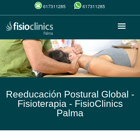
617311285
617311285
Pasar
Toggle
al
navigat
contenido
principal
Reeducación Postural Global -
Fisioterapia -
FisioClinics
Palma