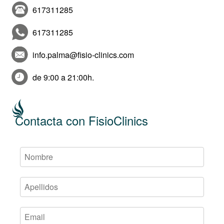
617311285
617311285
info.palma@fisio-clinics.com
de 9:00 a 21:00h.
Contacta con FisioClinics