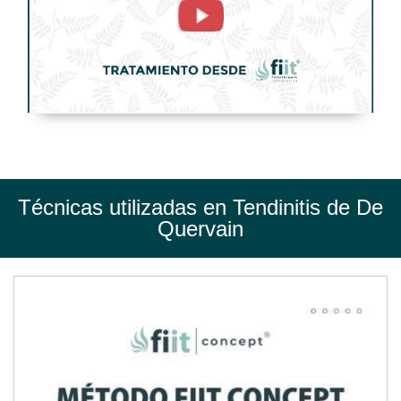
Quervain.
Tratamiento
de
Fisioterapia
-
FisioClinics
Palma
Técnicas utilizadas en Tendinitis de De
de
Quervain
Mallorca