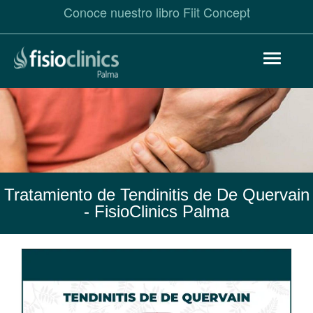
Conoce nuestro libro Fiit Concept
Pasar
Toggle
al
navigat
contenido
principal
Tratamiento de Tendinitis de De Quervain
- FisioClinics Palma
Tendinitis
de
De