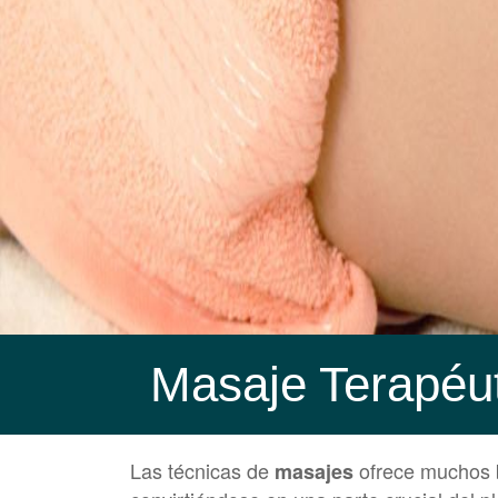
Masaje Terapéu
Las técnicas de
ofrece muchos b
masajes