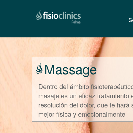
S
Pasar
al
contenido
principal
Massage
Dentro del ámbito fisioterapéutic
masaje es un eficaz tratamiento 
resolución del dolor, que te hará 
mejor física y emocionalmente