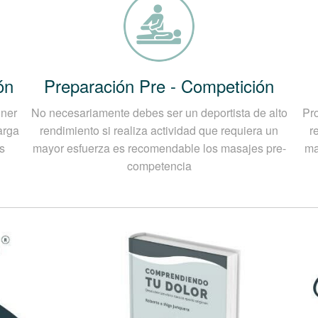
ón
Preparación Pre - Competición
oner
No necesariamente debes ser un deportista de alto
Pr
arga
rendimiento si realiza actividad que requiera un
r
s
mayor esfuerza es recomendable los masajes pre-
ma
competencia