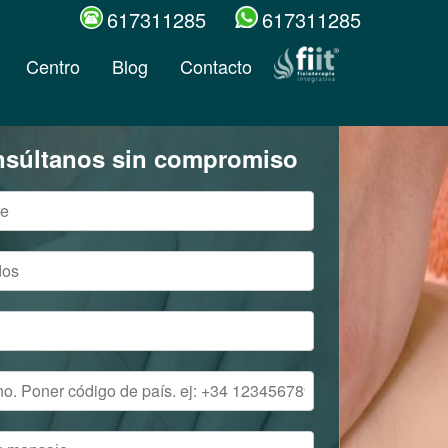
617311285
617311285
Centro
Blog
Contacto
súltanos sin compromiso