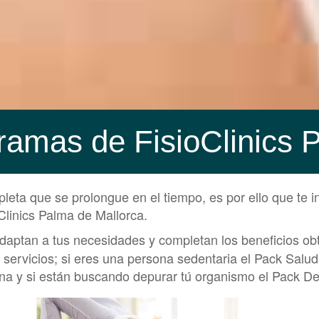
ramas de FisioClinics 
eta que se prolongue en el tiempo, es por ello que te 
Clinics Palma de Mallorca.
aptan a tus necesidades y completan los beneficios ob
 servicios; si eres una persona sedentaria el Pack Salud
a y si están buscando depurar tú organismo el Pack Det