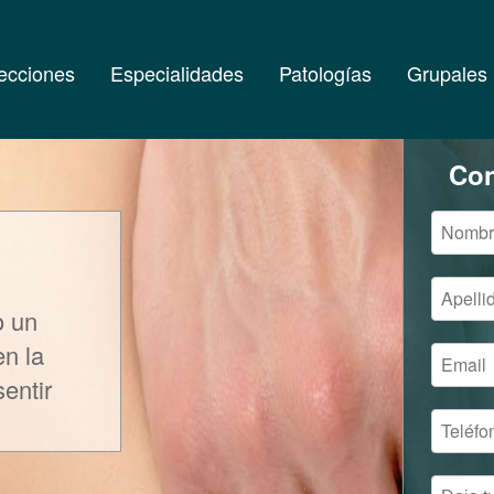
ecciones
Especialidades
Patologías
Grupales
Con
o un
en la
sentir