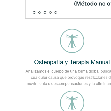
Este puede ser una anomalía muy común 
Puntos de Gatillo Miofasciales:
En las personas sedentarias, que tie
actividad de alto impacto va a repe
En las personas mayores existe una 
articulaciones.
Claro está, que el estrés influye p
Mantener posturas prolongadas en el
de peso.
Osteopatía y Terapia Manual
¿Cómo se realiza el dia
Analizamos el cuerpo de una forma global bus
Hay que interpretar los síntomas de mane
cualquier causa que provoque restricciones 
la obtención de los datos necesario con e
movimiento o descompensaciones y la elimina
nudos o zonas con mayor tensión, pudiendo
observando también las limitaciones del r
lesionada.
Sin embargo, en casos especiales que pre