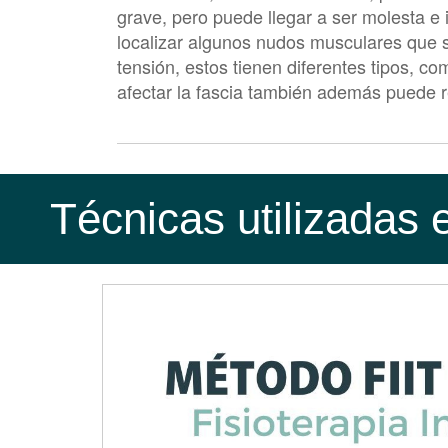
grave, pero puede llegar a ser molesta e
localizar algunos nudos musculares que s
tensión, estos tienen diferentes tipos, c
afectar la fascia también además puede r
¿Cuáles son los síntoma
Podemos definir los síntomas más caracte
Técnicas utilizadas 
El primero es el dolor y la limitaci
completamente incapacitante.
Puede variar según la zona afectada 
Fatiga muscular.
Tensión palpable en el músculo dolo
Si no se elimina el punto gatillo mi
muscular importante.
¿Qué causa los Puntos d