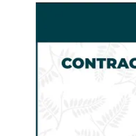
Contracturas
Musculares
y
Puntos
Gatillo.Tratamiento
de
Fisioterapia
-
FisioClinics
Palma
de
Mallorca