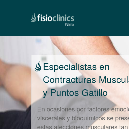
Pasar
al
contenido
principal
Especialistas en
Contracturas Muscul
y Puntos Gatillo
En ocasiones por factores emoci
viscerales y bioquímicos se pres
estas afecciones musculares tan