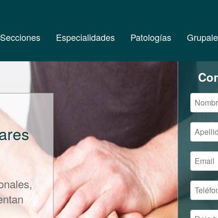
Secciones
Especialidades
Patologías
Grupale
Con
ares
onales,
entan