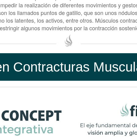
 impedir la realización de diferentes movimientos y gest
on los llamados puntos de gatillo, que son unos nódulo
omo los latentes, los activos, entre otros. Músculos con
estringir algunos movimientos por la contracción sosteni
s de una Contractura Muscular?
rísticos de las Contracturas Musculares:
en Contracturas Muscul
ón de movimiento, estos factores pueden variar de grave
y el recorrido de la contractura muscular.
rido.
ofascial, puede conducir a una parálisis del músculo afec
e Gatillo Miofasciales?