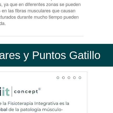
os, ya que en diferentes zonas se pueden
s en las fibras musculares que causan
tracturados durante mucho tiempo pueden
da.
ares y Puntos Gatillo
dad desde una simple contractura hasta
tado, que se manifiesta en una debilidad