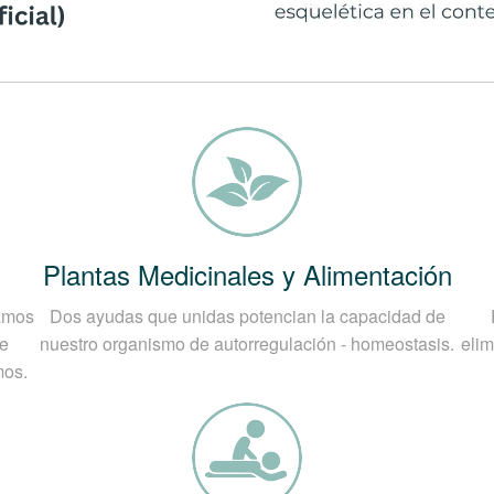
en cualquier persona, aquí te mostramos algunas causa
nen una ausencia de actividad física, hace que disminuya
rcutir directamente en la musculatura que no se ha entr
disminución considerable de la capacidad de elasticidad
ara que aparezcan esas tensiones involuntarias y no dese
 tiempo en sus actividades laborales, que requieran un 
Plantas Medicinales y Alimentación
gnóstico médico de las Contractu
camos
Dos ayudas que unidas potencian la capacidad de
ra correcta para el certero diagnóstico médico de las C
de
nuestro organismo de autorregulación - homeostasis.
elim
l paciente en la consulta, luego mediante la palpación d
mos.
 existir puntos de gatillo activo que se conocen por la
ango de movimiento, las restricciones fasciales entre ot
senten otra sintomatología asociada como la irritación