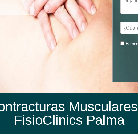
He pod
ntracturas Musculares 
FisioClinics Palma