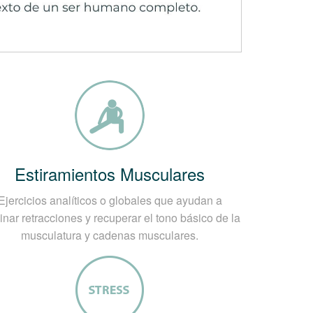
s por las que pueden aparecer los
 el tono muscular, al realizar cualquier
enado previamente.
 y tonicidad de los músculos y
adas en la musculatura.
esfuerzo físico innecesario o una carga
Estiramientos Musculares
ras Musculares?
Ejercicios analíticos o globales que ayudan a
ontracturas Musculares, esto se logra en
inar retracciones y recuperar el tono básico de la
e las zonas indicadas se buscará los
musculatura y cadenas musculares.
 presencia de dolor constante,
ras cosas nos indicarán la zona
 de un nervio, como sucede en la espalda,