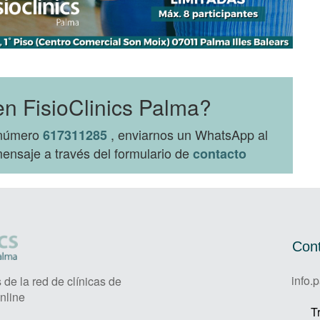
en FisioClinics Palma?
l número
, enviarnos un WhatsApp al
617311285
ensaje a través del formulario de
contacto
Cont
info.
de la red de clínicas de
nline
T