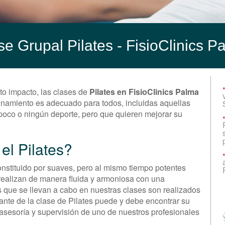
se Grupal Pilates - FisioClinics P
lto impacto, las clases de
Pilates en FisioClinics Palma
renamiento es adecuado para todos, incluidas aquellas
 poco o ningún deporte, pero que quieren mejorar su
el Pilates?
nstituido por suaves, pero al mismo tiempo potentes
e realizan de manera fluida y armoniosa con una
s que se llevan a cabo en nuestras clases son realizados
ante de la clase de Pilates puede y debe encontrar su
 asesoría y supervisión de uno de nuestros profesionales