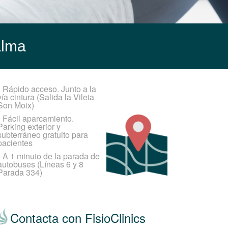
alma
•
Rápido acceso. Junto a la
vía cintura (Salida la Vileta
Son Moix)
•
Fácil aparcamiento.
Parking exterior y
subterráneo gratuito para
pacientes
•
A 1 minuto de la parada de
autobuses (Líneas 6 y 8
Parada 334)
Contacta con FisioClinics