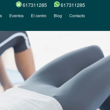
617311285
617311285
s
Eventos
El centro
Blog
Contacto