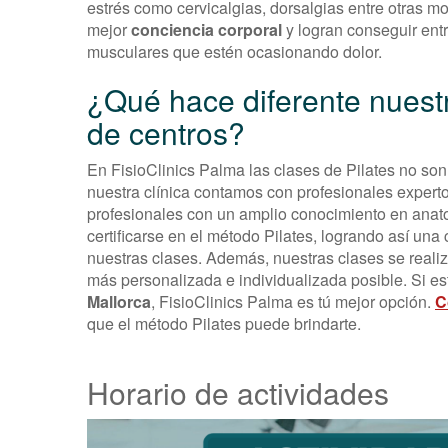
estrés como cervicalgias, dorsalgias entre otras m
mejor
conciencia corporal
y logran conseguir entr
musculares que estén ocasionando dolor.
¿Qué hace diferente nuestr
de centros?
En FisioClinics Palma las clases de Pilates no so
nuestra clínica contamos con profesionales experto
profesionales con un amplio conocimiento en ana
certificarse en el método Pilates, logrando así una
nuestras clases. Además, nuestras clases se real
más personalizada e individualizada posible. Si e
Mallorca
, FisioClinics Palma es tú mejor opción.
C
que el método Pilates puede brindarte.
Horario de actividades