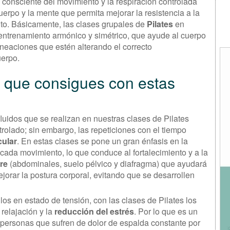
 consciente del movimiento y la respiración controlada
erpo y la mente que permita mejorar la resistencia a la
nto. Básicamente, las clases grupales de
Pilates
en
 entrenamiento armónico y simétrico, que ayude al cuerpo
ineaciones que estén alterando el correcto
uerpo.
s que consigues con estas
fluidos que se realizan en nuestras clases de Pilates
trolado; sin embargo, las repeticiones con el tiempo
cular
. En estas clases se pone un gran énfasis en la
 cada movimiento, lo que conduce al fortalecimiento y a la
re
(abdominales, suelo pélvico y diafragma) que ayudará
orar la postura corporal, evitando que se desarrollen
los en estado de tensión, con las clases de Pilates los
relajación y la
reducción del estrés
. Por lo que es un
ersonas que sufren de dolor de espalda constante por