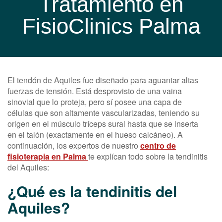
Tratamiento en
FisioClinics Palma
El tendón de Aquiles fue diseñado para aguantar altas
fuerzas de tensión. Está desprovisto de una vaina
sinovial que lo proteja, pero sí posee una capa de
células que son altamente vascularizadas, teniendo su
origen en el músculo tríceps sural hasta que se inserta
en el talón (exactamente en el hueso calcáneo).
A
continuación, los expertos de nuestro
centro de
fisioterapia en Palma
te explícan todo sobre la tendinitis
del Aquiles:
¿Qué es la tendinitis del
Aquiles?