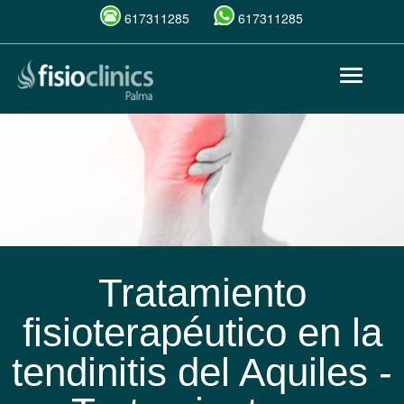
617311285
617311285
Pasar
Toggle
al
navigat
contenido
principal
Tratamiento
fisioterapéutico en la
tendinitis del Aquiles -