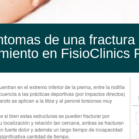
tomas de una fractura 
miento en FisioClinics
ntran en el extremo inferior de la pierna, entre la rodilla
cuencia a las prácticas deportivas (por impactos directos)
ando se aplican a la tibia y al peroné torsiones muy
 si bien estas estructuras se pueden fracturar por
 localización y relación tan cercana, ambas se fracturan
 un fuerte dolor y además un largo tiempo de incapacidad
ignificativa cantidad de tiempo.