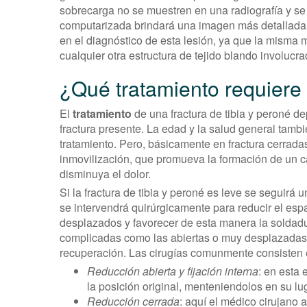
sobrecarga no se muestren en una radiografía y se 
computarizada brindará una imagen más detallada
en el diagnóstico de esta lesión, ya que la misma 
cualquier otra estructura de tejido blando involucra
¿Qué tratamiento requiere l
El
tratamiento
de una fractura de tibia y peroné d
fractura presente. La edad y la salud general tamb
tratamiento. Pero, básicamente en fractura cerra
inmovilización, que promueva la formación de un 
disminuya el dolor.
Si la fractura de tibia y peroné es leve se seguirá
se intervendrá quirúrgicamente para reducir el es
desplazados y favorecer de esta manera la soldadu
complicadas como las abiertas o muy desplazadas, r
recuperación. Las cirugías comunmente consisten e
Reducción abierta y fijación interna
: en esta
la posición original, menteniendolos en su lug
Reducción cerrada
: aquí el médico cirujano a