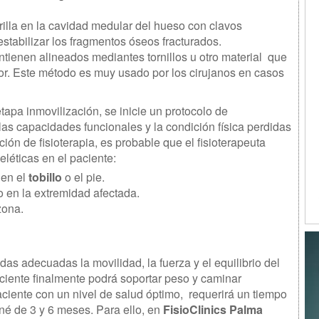
arilla en la cavidad medular del hueso con clavos
estabilizar los fragmentos óseos fracturados.
ntienen alineados mediantes tornillos u otro material que
ior. Este método es muy usado por los cirujanos en casos
apa inmovilización, se inicie un protocolo de
 las capacidades funcionales y la condición física perdidas
ión de fisioterapia, es probable que el fisioterapeuta
léticas en el paciente:
 en el
tobillo
o el pie.
 en la extremidad afectada.
zona.
das adecuadas la movilidad, la fuerza y el equilibrio del
aciente finalmente podrá soportar peso y caminar
iente con un nivel de salud óptimo, requerirá un tiempo
oné de 3 y 6 meses. Para ello, en
FisioClinics Palma