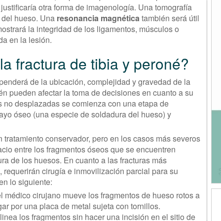
justificaría otra forma de imagenología. Una tomografía
 del hueso. Una
resonancia magnética
también será útil
mostrará la integridad de los ligamentos, músculos o
da en la lesión.
a fractura de tibia y peroné?
ependerá de la ubicación, complejidad y gravedad de la
ién pueden afectar la toma de decisiones en cuanto a su
das no desplazadas se comienza con una etapa de
cayo óseo (una especie de soldadura del hueso) y
 un tratamiento conservador, pero en los casos más severos
pacio entre los fragmentos óseos que se encuentren
ra de los huesos. En cuanto a las fracturas más
equerirán cirugía e inmovilización parcial para su
n lo siguiente:
 el médico cirujano mueve los fragmentos de hueso rotos a
ar por una placa de metal sujeta con tornillos.
linea los fragmentos sin hacer una incisión en el sitio de