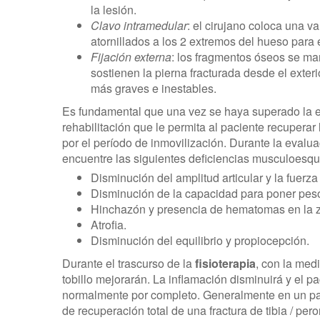
la lesión.
Clavo intramedular
: el cirujano coloca una v
atornillados a los 2 extremos del hueso para 
Fijación externa
: los fragmentos óseos se ma
sostienen la pierna fracturada desde el exter
más graves e inestables.
Es fundamental que una vez se haya superado la et
rehabilitación que le permita al paciente recuperar
por el período de inmovilización. Durante la evaluac
encuentre las siguientes deficiencias musculoesque
Disminución del amplitud articular y la fuerza
Disminución de la capacidad para poner peso
Hinchazón y presencia de hematomas en la 
Atrofia.
Disminución del equilibrio y propiocepción.
Durante el trascurso de la
fisioterapia
, con la medi
tobillo mejorarán. La inflamación disminuirá y el p
normalmente por completo. Generalmente en un pac
de recuperación total de una fractura de tibia / per