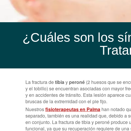
¿Cuáles son los sín
Trata
La fractura de
tibia
y
peroné
(2 huesos que se encue
y el tobillo) se encuentran asociadas con mayor fre
y en accidentes de tránsito. Esta lesión aparece cu
bruscas de la extremidad con el pie fijo.
Nuestros
fisioterapeutas en Palma
han notado que
separado, también es una realidad que, debido a su
en conjunto. La fractura de tibia y peroné produce
funcional, ya que su recuperación requiere de una s