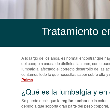
Tratamiento en
A lo largo de los años, es normal encontrar que ha
del cuerpo a causa de distintos factores, como pue
lumbalgia, afectado el correcto desarrollo de las act
contamos todo lo que necesitas saber sobre ella y 
Palma
.
¿Qué es la lumbalgia y en
Se puede decir, que la
región lumbar
de la column
debido a que soporta gran parte del peso corporal