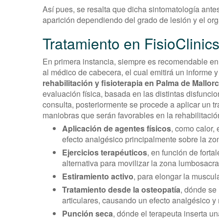
Así pues, se resalta que dicha sintomatología ant
aparición dependiendo del grado de lesión y el o
Tratamiento en FisioClinic
En primera instancia, siempre es recomendable en
al médico de cabecera, el cual emitirá un informe y
rehabilitación y fisioterapia en Palma de Mallor
evaluación física, basada en las distintas disfunc
consulta, posteriormente se procede a aplicar un tr
maniobras que serán favorables en la rehabilitació
Aplicación de agentes físicos
, como calor,
efecto analgésico principalmente sobre la zo
Ejercicios terapéuticos
, en función de fort
alternativa para movilizar la zona lumbosacr
Estiramiento activo
, para elongar la muscul
Tratamiento desde la osteopatía
, dónde se 
articulares, causando un efecto analgésico y
Punción seca
, dónde el terapeuta inserta u