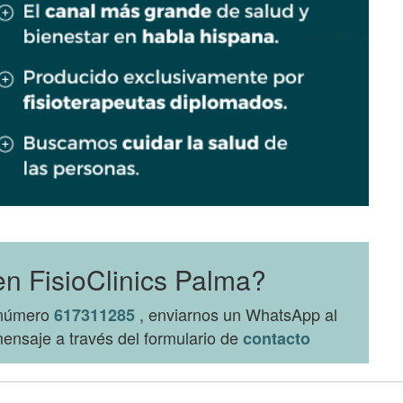
en FisioClinics Palma?
l número
, enviarnos un WhatsApp al
617311285
ensaje a través del formulario de
contacto