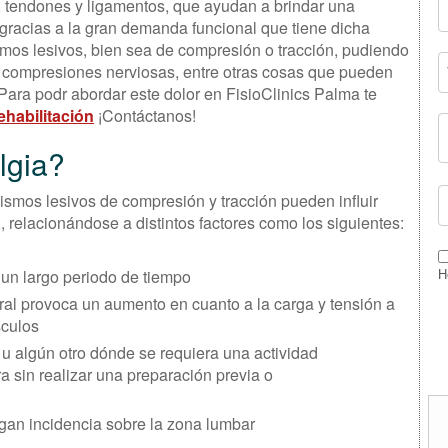
s, tendones y ligamentos, que ayudan a brindar una
o, gracias a la gran demanda funcional que tiene dicha
smos lesivos, bien sea de compresión o tracción, pudiendo
s, compresiones nerviosas, entre otras cosas que pueden
Para podr abordar este dolor en FisioClinics Palma te
ehabilitación
¡Contáctanos!
lgia?
mos lesivos de compresión y tracción pueden influir
a
, relacionándose a distintos factores como los siguientes:
 un largo periodo de tiempo
H
ral provoca un aumento en cuanto a la carga y tensión a
sculos
 u algún otro dónde se requiera una actividad
 sin realizar una preparación previa o
ngan incidencia sobre la zona lumbar