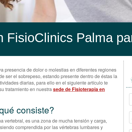
 FisioClinics Palma pa
ya presencia de dolor o molestias en diferentes regiones
de ser el sobrepeso, estando presente dentro de éstas la
ividades diarias, para ello en el siguiente artículo te
su tratamiento en nuestra
sede de Fisioterapia en
 qué consiste?
a vertebral, es una zona de mucha tensión y carga,
, siendo comprendida por las vértebras lumbares y