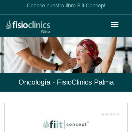
Conoce nuestro libro Fiit Concept
Pasar
Toggle
al
navigat
contenido
principal
Oncología
- FisioClinics Palma