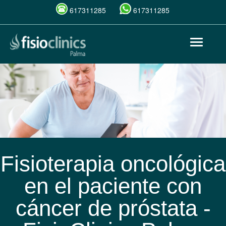
617311285
617311285
Pasar
Toggle
al
navigat
contenido
principal
Fisioterapia oncológica
en el paciente con
cáncer de próstata -