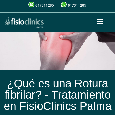
617311285
617311285
Pasar
Toggle
al
navigat
contenido
principal
¿Qué es una Rotura
fibrilar? - Tratamiento
en FisioClinics Palma