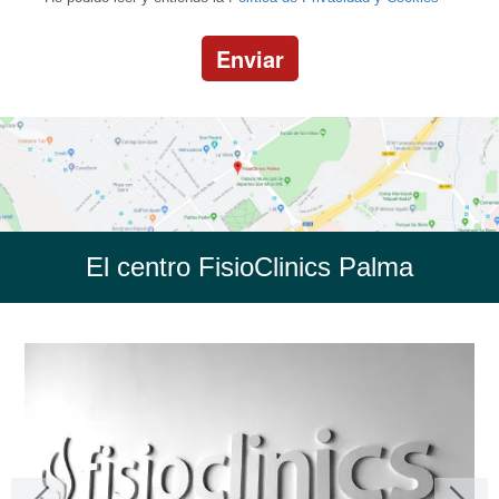
Enviar
El centro FisioClinics Palma