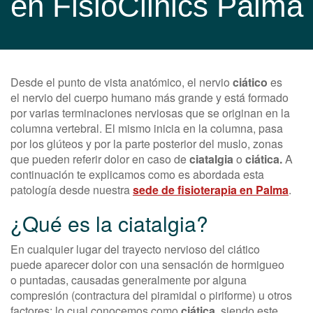
en FisioClinics Palma
Desde el punto de vista anatómico, el nervio
ciático
es
el nervio del cuerpo humano más grande y está formado
por varias terminaciones nerviosas que se originan en la
columna vertebral. El mismo inicia en la columna, pasa
por los glúteos y por la parte posterior del muslo, zonas
que pueden referir dolor en caso de
ciatalgia
o
ciática.
A
continuación te explicamos como es abordada esta
patología desde nuestra
sede de fisioterapia en Palma
.
¿Qué es la ciatalgia?
En cualquier lugar del trayecto nervioso del ciático
puede aparecer dolor con una sensación de hormigueo
o puntadas, causadas generalmente por alguna
compresión (contractura del piramidal o piriforme) u otros
factores; lo cual conocemos como
ciática,
siendo este