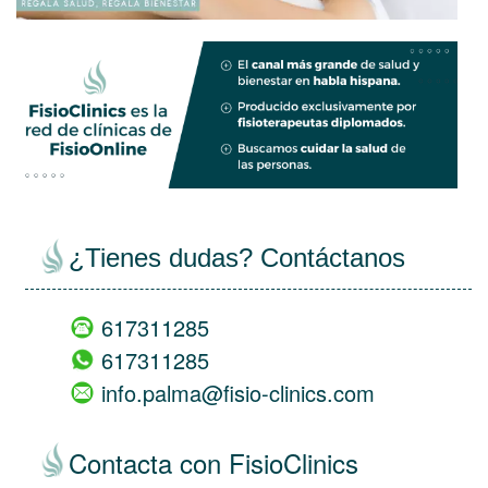
views
empty
¿Tienes dudas? Contáctanos
617311285
617311285
info.palma@fisio-clinics.com
Contacta con FisioClinics