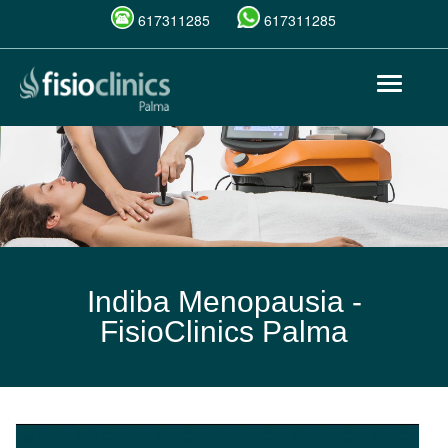
617311285
617311285
Pasar
Toggle
al
navigat
contenido
principal
Indiba Menopausia -
FisioClinics Palma
Indiba