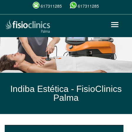
617311285
617311285
Pasar
Toggle
al
navigat
contenido
principal
Indiba Estética -
FisioClinics
Palma
Indiba