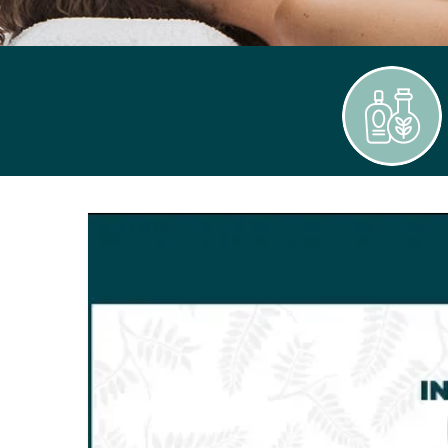
Indiba
Circulación.
Radiofrecuencia
-
FisioClinics
Palma
Mallorca