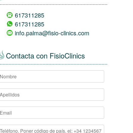
617311285
617311285
info.palma@fisio-clinics.com
Contacta con FisioClinics