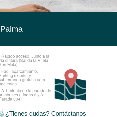
s Palma
•
Rápido acceso. Junto a la
vía cintura (Salida la Vileta
Son Moix)
•
Fácil aparcamiento.
Parking exterior y
subterráneo gratuito para
pacientes
•
A 1 minuto de la parada de
autobuses (Líneas 6 y 8
Parada 334)
¿Tienes dudas? Contáctanos