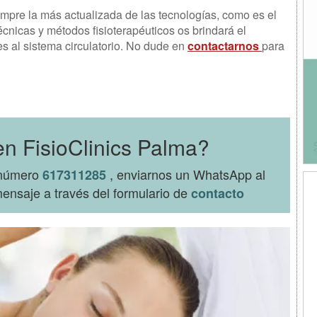
empre la más actualizada de las tecnologías, como es el
écnicas y métodos fisioterapéuticos os brindará el
tes al sistema circulatorio. No dude en
contactarnos
para
en FisioClinics Palma?
l número
, enviarnos un WhatsApp al
617311285
ensaje a través del formulario de
contacto