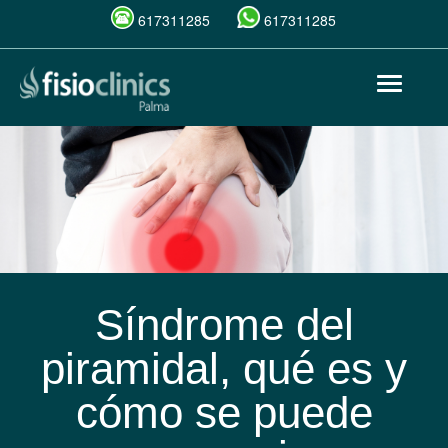
617311285
617311285
Pasar
Toggle
al
navigat
contenido
principal
Síndrome del
piramidal, qué es y
cómo se puede