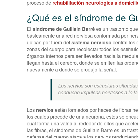
proceso de
rehabilitación neurológica a domicili
¿Qué es el síndrome de Gu
El
síndrome de Guillain Barré
es un trastorno que
básicamente una red nerviosa conformada por nerv
ubican por fuera del
sistema nervioso
central los 
zonas del cuerpo para recolectar todos los estímu
órganos internos para ser llevados hacia la medul
llegan hasta el cerebro, donde se emiten las órden
nuevamente a donde se produjo la señal.
Los nervios son estructuras situadas
conducen impulsos nerviosos a lo l
Los
nervios
están formados por haces de fibras n
los cuales procede de una neurona, estos se encue
cual forma una vaina al rededor de ellos que acele
las fibras, el síndrome de Guillain Barre es un tras
defensa del cuerpo ataca a los nervios produciend