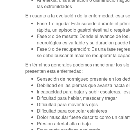
las extremidades
En cuanto a la evolución de la enfermedad, esta se 
Fase 1 o aguda: Esta sucede durante el prim
rápida, un episodio gastrointestinal o respir
Fase 2 o de meseta: Donde el avance de los s
neurológica es variable y su duración puede
Fase 3 o de recuperación: Es una fase regre
se debe buscar al máximo recuperar la capac
En términos generales podemos mencionar los sigu
presentan esta enfermedad:
Sensación de hormigueo presente en los dedos
Debilidad en las piernas que avanza hacia el
Incapacidad para bajar y subir escaleras, leva
Dificultad para hablar, masticar y tragar
Dificultad para mover los ojos
Dificultad para controlar esfínteres
Dolor muscular fuerte descrito como un cal
Presión arterial alta o baja
Frecuencia cardiaca acelerada