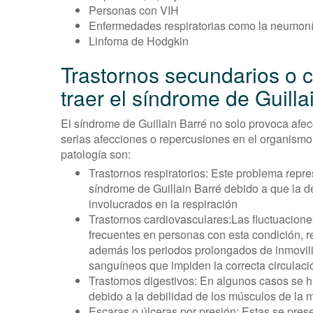
Personas con VIH
Enfermedades respiratorias como la neumon
Linfoma de Hodgkin
Trastornos secundarios o 
traer el síndrome de Guilla
El síndrome de Guillain Barré no solo provoca af
serias afecciones o repercusiones en el organism
patología son:
Trastornos respiratorios: Este problema repr
síndrome de Guillain Barré debido a que la d
involucrados en la respiración
Trastornos cardiovasculares:Las fluctuaciones 
frecuentes en personas con esta condición, 
además los periodos prolongados de inmovili
sanguíneos que impiden la correcta circulaci
Trastornos digestivos: En algunos casos se h
debido a la debilidad de los músculos de la 
Escaras o úlceras por presión: Estas se pres