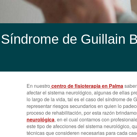
Síndrome de Guillain B
En nuestro
centro de fisioterapia en Palma
sabem
afectar el sistema neurológico, algunas de ellas p
lo largo de la vida, tal es el caso del síndrome de 
representar riesgos secundarios en quien lo pade
proceso de rehabilitación, por esta razón brindam
neurológica
, en el cual contamos con profesional
este tipo de afecciones del sistema neurológico, q
técnicas que consideren necesarias para cada caso 