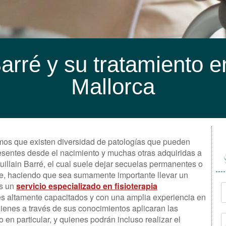
arré y su tratamiento e
Mallorca
os que existen diversidad de patologías que pueden
resentes desde el nacimiento y muchas otras adquiridas a
Guillain Barré, el cual suele dejar secuelas permanentes o
ce, haciendo que sea sumamente importante llevar un
os un
servicio especializado en fisioterapia
es altamente capacitados y con una amplia experiencia en
uienes a través de sus conocimientos aplicaran las
en particular, y quienes podrán incluso realizar el