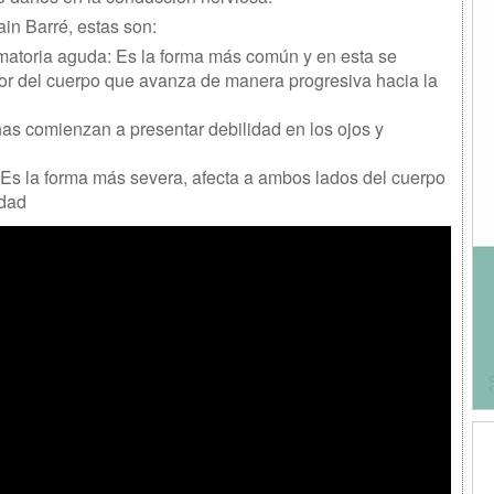
ain Barré, estas son:
amatoria aguda: Es la forma más común y en esta se
rior del cuerpo que avanza de manera progresiva hacia la
nas comienzan a presentar debilidad en los ojos y
 Es la forma más severa, afecta a ambos lados del cuerpo
idad