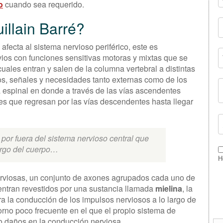
o
cuando sea requerido.
illain Barré?
 afecta al sistema nervioso periférico, este es
ios con funciones sensitivas motoras y mixtas que se
cuales entran y salen de la columna vertebral a distintas
los, señales y necesidades tanto externas como de los
a espinal en donde a través de las vías ascendentes
es que regresan por las vías descendentes hasta llegar
 por fuera del sistema nervioso central que
argo del cuerpo…
H
erviosas, un conjunto de axones agrupados cada uno de
ntran revestidos por una sustancia llamada
mielina
, la
ra la conducción de los impulsos nerviosos a lo largo de
torno poco frecuente en el que el propio sistema de
o daños en la conducción nerviosa.