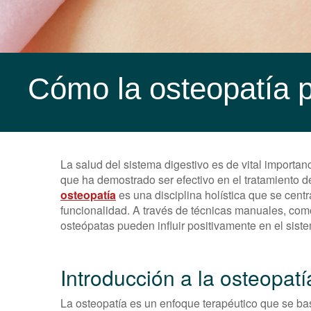
Cómo la osteopatía pu
La salud del sistema digestivo es de vital importa
que ha demostrado ser efectivo en el tratamiento de
osteopatía
es una disciplina holística que se centr
funcionalidad. A través de técnicas manuales, como
osteópatas pueden influir positivamente en el siste
Introducción a la osteopatí
La osteopatía es un enfoque terapéutico que se ba