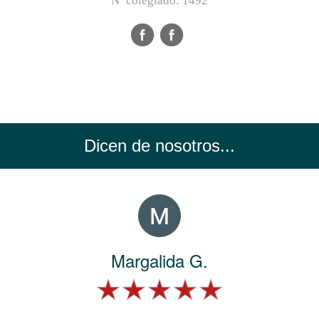
Nº colegiado:
1492
Dicen de nosotros...
Margalida G.