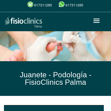
617311285
617311285
Pasar
Toggle
al
navigat
contenido
principal
Juanete - Podología -
FisioClinics Palma
Juanete.