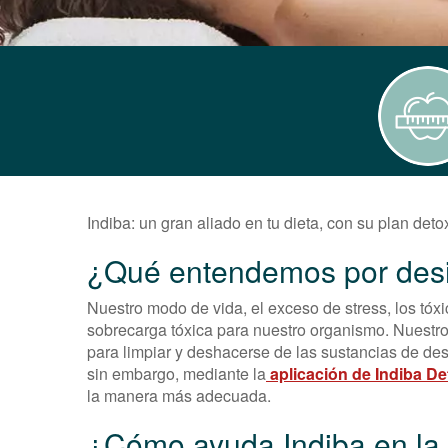
Indiba: un gran aliado en tu dieta, con su plan deto
¿Qué entendemos por desi
Nuestro modo de vida, el exceso de stress, los tóx
sobrecarga tóxica para nuestro organismo. Nuestr
para limpiar y deshacerse de las sustancias de de
sin embargo, mediante la
aplicación de Indiba D
la manera más adecuada.
¿Cómo ayuda Indiba en la 