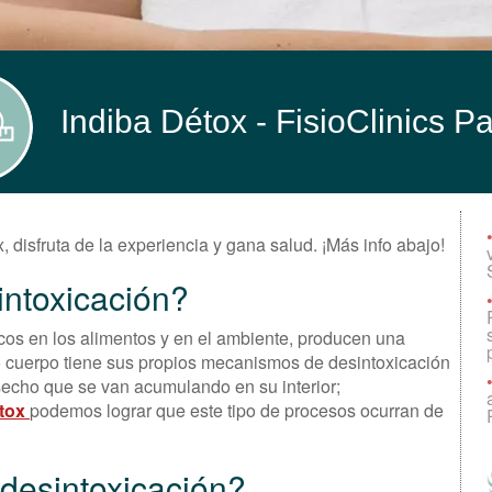
Indiba Détox -
FisioClinics P
x, disfruta de la experiencia y gana salud. ¡Más info abajo!
ntoxicación?
icos en los alimentos y en el ambiente, producen una
o cuerpo tiene sus propios mecanismos de desintoxicación
secho que se van acumulando en su interior;
etox
podemos lograr que este tipo de procesos ocurran de
desintoxicación?