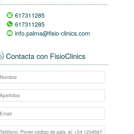
617311285
617311285
info.palma@fisio-clinics.com
Contacta con FisioClinics