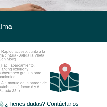
alma
•
Rápido acceso. Junto a la
vía cintura (Salida la Vileta
Son Moix)
•
Fácil aparcamiento.
Parking exterior y
subterráneo gratuito para
pacientes
•
A 1 minuto de la parada de
autobuses (Líneas 6 y 8
Parada 334)
¿Tienes dudas? Contáctanos